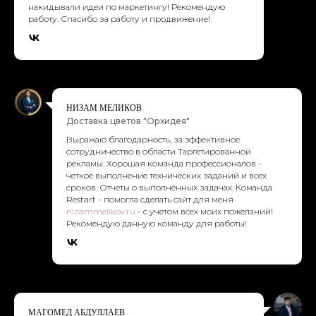
сотрудничество в области Таргетированной
рекламы. Хорошая команда профессионалов -
четкое выполнение технических заданий и всех
сроков. Отчеты о выполненных задачах. Команда
Restart - помогла сделать сайт для меня
nizammelikov.ru
- с учетом всех моих пожеланий!
Рекомендую данную команду для работы!
МАГОМЕД АБДУЛЛАЕВ
Врач travmatolog.pro
Обратился по рекомендации друга. Только
положительные впечатления. Работают грамотно,
учитывают все пожелания , все в срок. В общем
работают на результат