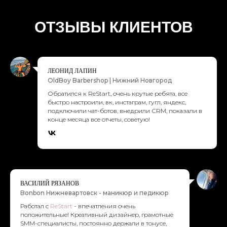
подключили чат-ботов, внедрили СRM, показали в
конце месяца все отчеты, советую!
ВАСИЛИЙ РЯЗАНОВ
Bonbon Нижневартовск - маникюр и педикюр
Работал с
ReStart
- впечатления очень
положительные! Креативный дизайнер, грамотные
SMM-специалисты, постоянно держали в тонусе,
накидывали идеи по маркетингу! Рекомендую
работу. Спасибо за работу и продвижение!
НИЗАМ МЕЛИКОВ
Доставка цветов "Орхидея"
Выражаю благодарность, за эффективное