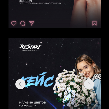
В ВАШ
САЛОН КРАСОТЫ
,
БАРБЕРШОП
, СТУДИЮ
МАНИКЮРА
+7
ПОЛУЧИТЬ ПРЕДЛОЖЕНИЕ
просто
заполните
заявку и мы
свяжемся
с вами