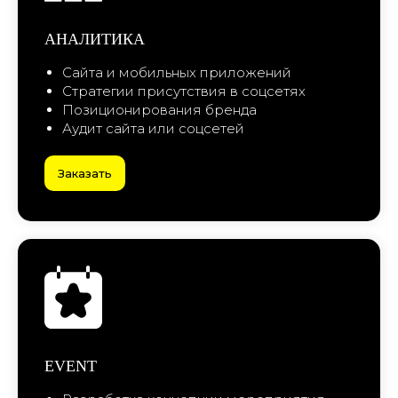
Давайте сделаем это вместе!
Сообщите нам о своём проекте, и
мы разработаем эффективную
стратегию продвижения
НАЧАТЬ РАБОТУ
+7 (831) 413 30 50
EVENT
Нижний Новгород, Родионова 192д
Разработка концепции мероприятия
Реализация мероприятия
Встреча гостей
Организация тимбилдинга
Заказать