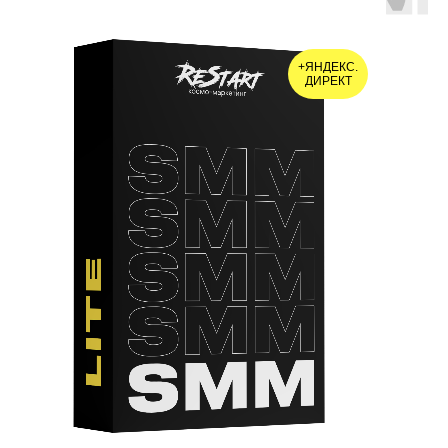
15 000
р.
20 000
р.
SMM LITE
КОСМО-ПАКЕТ
подробнее