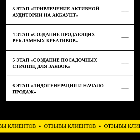
6 ЭТАП «ЛИДОГЕНЕРАЦИЯ И НАЧАЛО
ПРОДАЖ»
ОТЗЫВЫ КЛИЕНТОВ
ОТЗЫВЫ КЛИЕНТОВ
ОТЗЫ
ОТЗЫВЫ КЛИЕНТОВ
ЛЕОНИД ЛАПИН
OldBoy Barbershop | Нижний Новгород
Обратился к ReStart, очень крутые ребята, все
быстро настроили, вк, инстаграм, гугл, яндекс,